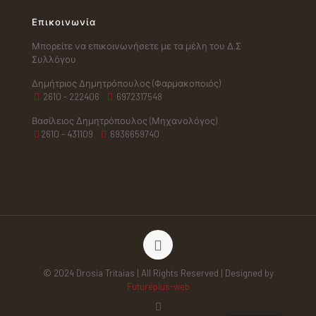
Επικοινωνία
Μπορείτε να επικοινωνήσετε με τα μέλη του Δ.Σ
Συλλόγου
Δημήτριος Δημητρόπουλος (Φαρμακοποιός)
2610 - 222406
6972317548
Βασίλειος Δημητρόπουλος (Μηχανολόγος)
2610 - 431109
6936659740
© 2024 Drosia Tritaias | All Rights Reserved | Designed by
Futureplus-web