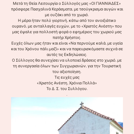
Μετά τη Θεία Λειτουργία ο Σύλλογός μας «ΟΙ ΓΙΑΝΝΙΑΔΕΣ»
πρόσφερε Πασχαλινά Κεράσματα, με τσούγκρισμα αυγών και
με ουζάκι από το χωριό.
Η μέρα ήταν πολύ γιορτινή, κάτω από τον ανοιξιάτικο
ουρανό, με ανταλλαγές ευχών, με το «Χριστός Ανέστη» που
μας έψαλε για πολλοστή φορά ο εφημέριος του χωριού μας
πατήρ Χρήστος.
Ευχές όλων μας ήταν και είναι «Να περνούμε καλά, με υγεία
και του Χρόνου πάλι μαζί» και να παρευρισκόμαστε συχνά σε
αυτές τις Εκδηλώσεις.
Ο Σύλλογος θα συνεχίσει να υλοποιεί δράσεις στο χωριό, με
τη συνεργασία όλων των Συγχωριανών, για την Τουριστική
του αξιοποίηση.
Τις ευχές μας
«Χριστός Ανέστη, Χρόνια Πολλά»
Το Δ. Σ. του Συλλόγου.
.