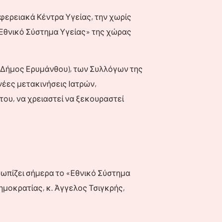
φερειακά Κέντρα Υγείας, την χωρίς
 «Εθνικό Σύστημα Υγείας» της χώρας
(Δήμος Ερυμάνθου), των Συλλόγων της
έες μετακινήσεις Ιατρών,
του, να χρειαστεί να ξεκουραστεί
τωπίζει σήμερα το «Εθνικό Σύστημα
ημοκρατίας, κ. Άγγελος Τσιγκρής,