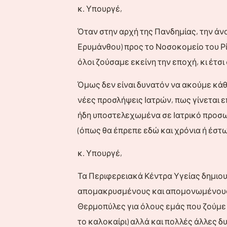
κ. Υπουργέ,
Όταν στην αρχή της Πανδημίας, την άνο
Ερυμάνθου) προς το Νοσοκομείο του Ρ
όλοι ζούσαμε εκείνη την εποχή, κι έτσι
Όμως δεν είναι δυνατόν να ακούμε κάθ
νέες προσλήψεις Ιατρών, πως γίνεται επ
ήδη υποστελεχωμένα σε Ιατρικό προσωπ
(όπως θα έπρεπε εδώ και χρόνια ή έστ
κ. Υπουργέ,
Τα Περιφερειακά Κέντρα Υγείας δημιο
απομακρυσμένους και απομονωμένους 
Θερμοπύλες για όλους εμάς που ζούμε 
το καλοκαίρι) αλλά και πολλές άλλες δ