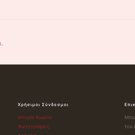
ε
.
Χρήσιμοι Σύνδεσμοι
Επι
Ιστορία Χωριού
Μπορ
Φωτογραφίες
του 