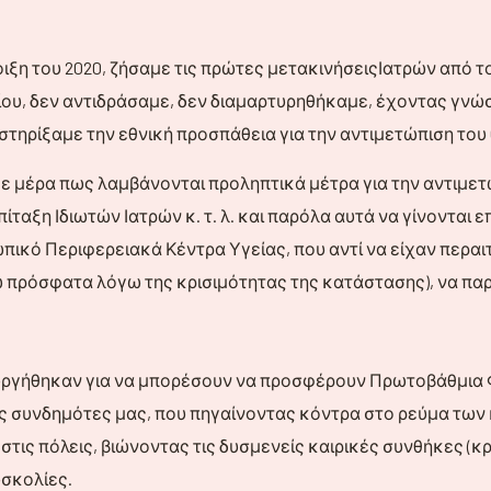
ιξη του 2020, ζήσαμε τις πρώτες μετακινήσειςΙατρών από τ
ίου, δεν αντιδράσαμε, δεν διαμαρτυρηθήκαμε, έχοντας γν
 στηρίξαμε την εθνική προσπάθεια για την αντιμετώπιση του C
ε μέρα πως λαμβάνονται προληπτικά μέτρα για την αντιμετ
ίταξη Ιδιωτών Ιατρών κ. τ. λ. και παρόλα αυτά να γίνονται 
ικό Περιφερειακά Κέντρα Υγείας, που αντί να είχαν περα
ω πρόσφατα λόγω της κρισιμότητας της κατάστασης), να πα
υργήθηκαν για να μπορέσουν να προσφέρουν Πρωτοβάθμια Φ
συνδημότες μας, που πηγαίνοντας κόντρα στο ρεύμα των 
στις πόλεις, βιώνοντας τις δυσμενείς καιρικές συνθήκες (κ
υσκολίες.