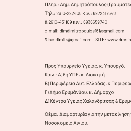
Πληρ.: Δημ. Δημητρόπουλος (Γραμματέ
Τηλ.: 2610-222406 κιν.: 6972317548
& 2610-431109 κιν.: 6936659740
e-mail: dimdimitropoulos161@gmail.com
& basdimitr@gmail.com – SITE: www.drosiat
Προς Υπουργείο Υγείας, κ. Υπουργό,
Κοιν.: Α) 6η ΥΠΕ, κ. Διοικητή
Β) Περιφέρεια Δυτ. Ελλάδας, κ Περιφερ
Γ) Δήμο Ερυμάνθου, κ. Δήμαρχο
Δ) Κέντρα Υγείας Χαλανδρίτσας & Ερυμ
Θέμα: Διαμαρτυρία για την μετακίνηση
Νοσοκομείο Αιγίου.