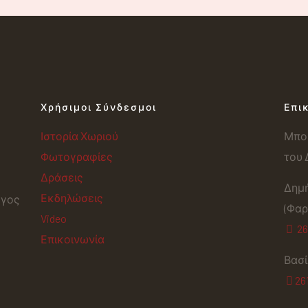
Χρήσιμοι Σύνδεσμοι
Επι
Ιστορία Χωριού
Μπορ
Φωτογραφίες
του 
Δράσεις
Δημ
Εκδηλώσεις
ογος
(Φαρ
Video
26
Επικοινωνία
Βασί
26