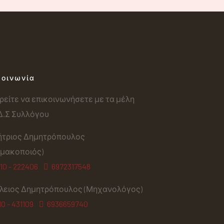
κοινωνία
είτε να επικοινωνήσετε με τα μέλη
Δ.Σ Συλλόγου
ήτριος Δημητρόπουλος
μακοποιός)
10 - 222406
6972317548
λειος Δημητρόπουλος (Μηχανολόγος)
10 - 431109
6936659740