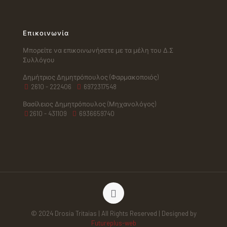
Επικοινωνία
Μπορείτε να επικοινωνήσετε με τα μέλη του Δ.Σ
Συλλόγου
Δημήτριος Δημητρόπουλος (Φαρμακοποιός)
2610 - 222406
6972317548
Βασίλειος Δημητρόπουλος (Μηχανολόγος)
2610 - 431109
6936659740
© 2024 Drosia Tritaias | All Rights Reserved | Designed by
Futureplus-web