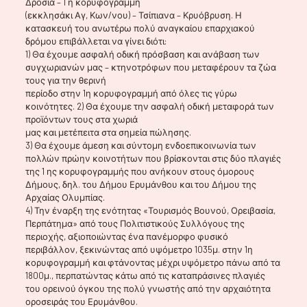
Δροσιά – 1 η κορυφογραμμή
(εκκλησάκι Αγ, Κων/νου) – Τσίπιανα – Κρυόβρυση. Η
κατασκευή του ανωτέρω πολύ αναγκαίου επαρχιακού
δρόμου επιβάλλεται να γίνει διότι:
1) Θα έχουμε ασφαλή οδική πρόσβαση και ανάβαση των
συγχωριανών μας – κτηνοτρόφων που μεταφέρουν τα ζώα
τους για την θερινή
περίοδο στην 1η κορυφογραμμή από όλες τις γύρω
κοινότητες. 2) Θα έχουμε την ασφαλή οδική μεταφορά των
προϊόντων τους στα χωριά
μας και μετέπειτα στα σημεία πώλησης.
3) Θα έχουμε άμεση και σύντομη ενδοεπικοινωνία των
πολλών πρώην κοινοτήτων που βρίσκονται στις δύο πλαγιές
της 1 ης κορυφογραμμής που ανήκουν στους όμορους
Δήμους, δηλ. του Δήμου Ερυμάνθου και του Δήμου της
Αρχαίας Ολυμπίας.
4) Την έναρξη της ενότητας «Τουρισμός Βουνού, Ορειβασία,
Περπάτημα» από τους Πολιτιστικούς Συλλόγους της
περιοχής, αξιοποιώντας ένα πανέμορφο φυσικό
περιβάλλον, ξεκινώντας από υψόμετρο 1035μ. στην 1η
κορυφογραμμή και φτάνοντας μέχρι υψόμετρο πάνω από τα
1800μ., περπατώντας κάτω από τις καταπράσινες πλαγιές
του ορεινού όγκου της πολύ γνωστής από την αρχαιότητα
οροσειράς του Ερυμάνθου.