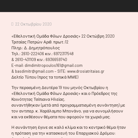
22 Οκτωβρίου 2020
«Εθελοντική Ομάδα Φίλων Δροσιάς» 22 Οκτώβρη 2020
Τριταίας Πατρών Αριθ. πρωτ.:12
Πληρ.: Δ. Δημητρόπουλος
Τηλ.: 2610-222406 κιν.: 6972317548
& 2610-431109 κιν.: 6936659740
E-mail: dimdimitropoulos161@gmail.com
& basdimitr@gmail.com – SITE: www.drosiatritaias.gr
Δελτίο Τύπου (προς τα τοπικά ΜΜΕ)
Την περασμένη Δευτέρα 19 του μηνός Οκτωβρίου η
«Εθελοντική Ομάδα Φίλων Δροσιάς» και ο Πρόεδρος της
Κοινότητας Τσίπιανα Ηλείας,
συναντήθηκαν (μετά από προγραμματισμένη συνάντηση) με
τον αντιπερ. κ. Χαράλαμπο Μπονάνο, για να συνομιλήσουν
και να εκθέσουν θέματα που αφορούν τα χωριά μας.
Η συνάντηση έγινε σε καλό κλίμα και το κεντρικό θέμα ήταν
η πρόταση για την κατασκευή του Επαρχιακού Δρόμου: