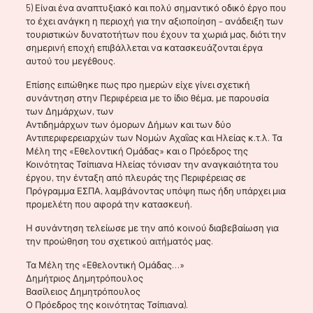
5) Είναι ένα αναπτυξιακό και πολύ σημαντικό οδικό έργο που
το έχει ανάγκη η περιοχή για την αξιοποίηση – ανάδειξη των
τουριστικών δυνατοτήτων που έχουν τα χωριά μας, διότι την
σημερινή εποχή επιβάλλεται να κατασκευάζονται έργα
αυτού του μεγέθους.
Επίσης ειπώθηκε πως προ ημερών είχε γίνει σχετική
συνάντηση στην Περιφέρεια με το ίδιο θέμα, με παρουσία
των Δημάρχων, των
Αντιδημάρχων των όμορων Δήμων και των δύο
Αντιπεριφερειαρχών των Νομών Αχαΐας και Ηλείας κ.τ.λ. Τα
Μέλη της «Εθελοντική Ομάδας» και ο Πρόεδρος της
Κοινότητας Τσίπιανα Ηλείας τόνισαν την αναγκαιότητα του
έργου, την ένταξη από πλευράς της Περιφέρειας σε
Πρόγραμμα ΕΣΠΑ, λαμβάνοντας υπόψη πως ήδη υπάρχει μια
προμελέτη που αφορά την κατασκευή.
Η συνάντηση τελείωσε με την από κοινού διαβεβαίωση για
την προώθηση του σχετικού αιτήματός μας.
Τα Μέλη της «Εθελοντική Ομάδας…»
Δημήτριος Δημητρόπουλος
Βασίλειος Δημητρόπουλος
Ο Πρόεδρος της κοινότητας Τσίπιανα).